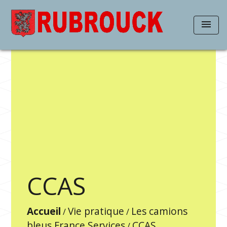
menu
CCAS
Accueil
Vie pratique
Les camions
/
/
bleus France Services
CCAS
/