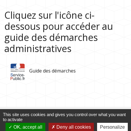
Cliquez sur l'icône ci-
dessous pour accéder au
guide des démarches
administratives
Guide des démarches
This site uses cookies and gives you control over what you want
to activate
Contacts
OK, accept all
Deny all cookies
Personalize