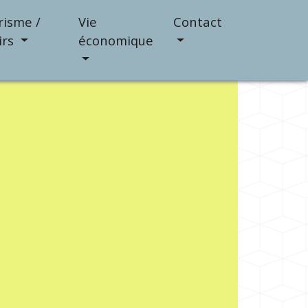
risme /
Vie
Contact
irs
économique